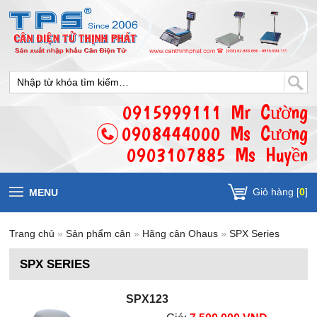
0915999111 Mr Cường
0908444000 Ms Cương
0903107885 Ms Huyền
Giỏ hàng [
0
]
MENU
Trang chủ
»
Sản phẩm cân
»
Hãng cân Ohaus
»
SPX Series
SPX SERIES
SPX123