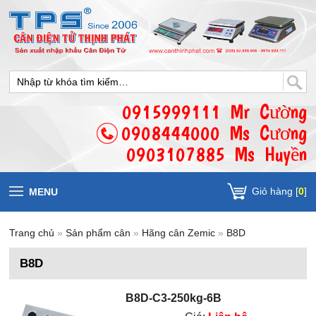
0915999111 Mr Cường
0908444000 Ms Cương
0903107885 Ms Huyền
Giỏ hàng [
0
]
MENU
Trang chủ
»
Sản phẩm cân
»
Hãng cân Zemic
»
B8D
B8D
B8D-C3-250kg-6B