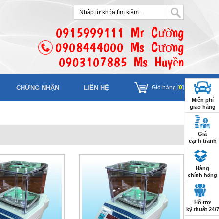
0915999111 Mr Cường
0908444000 Ms Cương
0903107885 Ms Huyền
CHỨNG NHẬN
LIÊN HỆ
Giỏ hàng [
0
]
Miễn phí
giao hàng
Giá
cạnh tranh
Hàng
chính hãng
Hỗ trợ
kỹ thuật 24/7