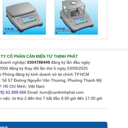
TY CỔ PHẦN CÂN ĐIỆN TỬ THỊNH PHÁT
doanh nghiệp
: 0304788449
đăng ký lần đầu ngày
2006 đăng ký thay đổi lần thứ 5 ngày 03/09/2025
p Phòng đăng ký kinh doanh sở tài chính TP.HCM
ỉ: Số 57 Đường Nguyễn Văn Thương, Phường Thạnh Mỹ
P. Hồ Chí Minh, Việt Nam
28) 62.888.666
Email: hcm@canthinhphat.com
m việc: từ thứ 2 đến thứ 7 bắt đầu 8.00 giờ đến 17.00 giờ
ơng