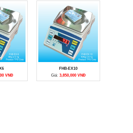
X6
FHB-EX10
000 VNĐ
Giá:
3,850,000 VNĐ