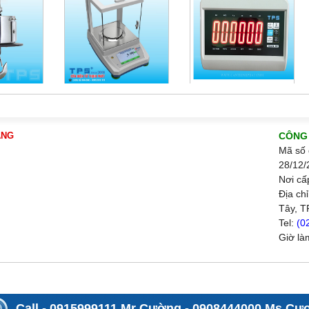
ÀNG
CÔNG 
Mã số 
28/12/
Nơi cấ
Địa ch
Tây, T
Tel:
(0
Giờ là
Call
0915999111 Mr Cường
0908444000 Ms Cư