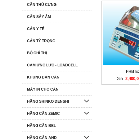
CÂN THÚ CƯNG
CÂN SẤY ẨM
CÂN Y TẾ
CÂN TỶ TRỌNG
BỘ CHỈ THỊ
CẢM ỨNG LỰC - LOADCELL
FHB-E
KHUNG BÀN CÂN
Giá:
2,400,
MÁY IN CHO CÂN
HÃNG SHINKO DENSHI
HÃNG CÂN ZEMIC
HÃNG CÂN BEL
HÃNG CÂN AND