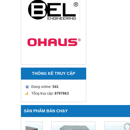
THỐNG KÊ TRUY CẬP
Đang online:
541
Tổng truy cập:
8797663
SẢN PHẨM BÁN CHẠY