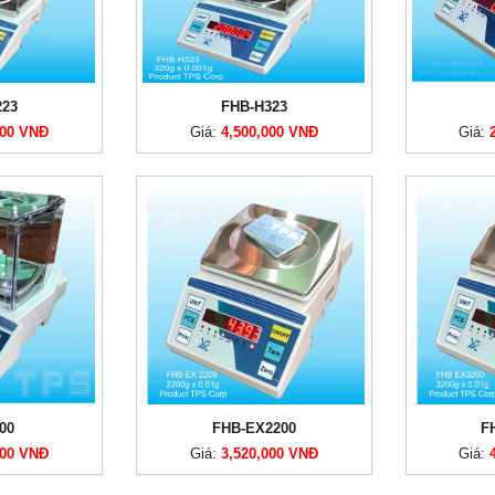
223
FHB-H323
000 VNĐ
Giá:
4,500,000 VNĐ
Giá:
00
FHB-EX2200
F
000 VNĐ
Giá:
3,520,000 VNĐ
Giá: