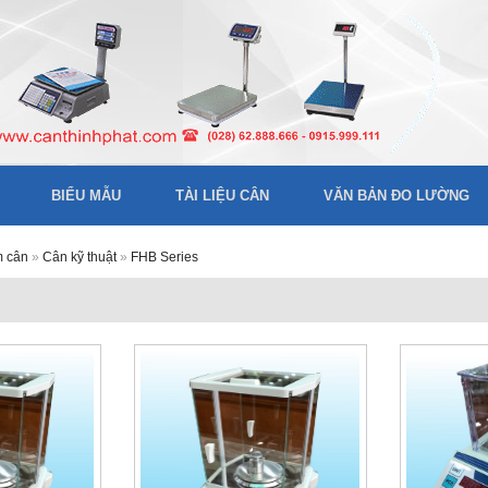
BIỂU MẪU
TÀI LIỆU CÂN
VĂN BẢN ĐO LƯỜNG
m cân
»
Cân kỹ thuật
»
FHB Series