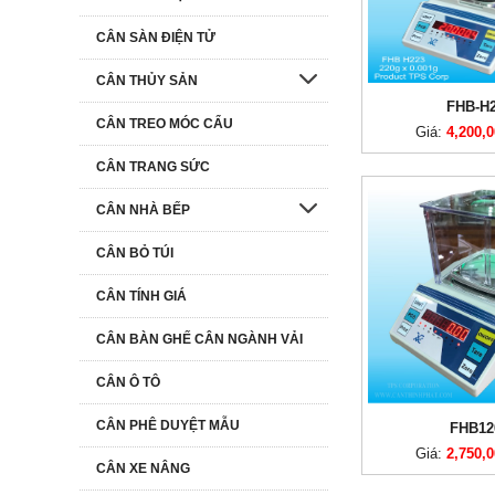
CÂN SÀN ĐIỆN TỬ
CÂN THỦY SẢN
FHB-H
CÂN TREO MÓC CẨU
Giá:
4,200,
CÂN TRANG SỨC
CÂN NHÀ BẾP
CÂN BỎ TÚI
CÂN TÍNH GIÁ
CÂN BÀN GHẾ CÂN NGÀNH VẢI
CÂN Ô TÔ
CÂN PHÊ DUYỆT MẪU
FHB12
Giá:
2,750,
CÂN XE NÂNG