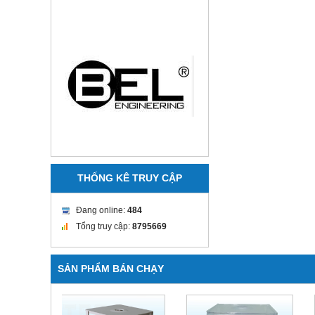
THỐNG KÊ TRUY CẬP
Đang online:
484
Tổng truy cập:
8795669
SẢN PHẨM BÁN CHẠY