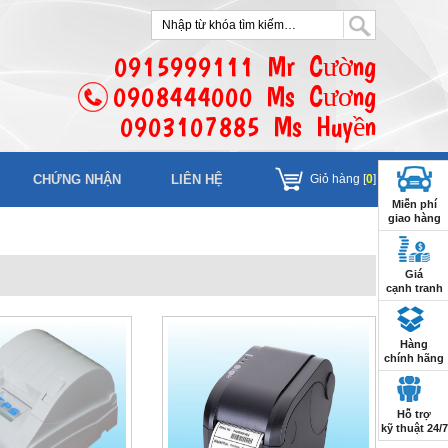
0915999111 Mr Cường
0908444000 Ms Cương
0903107885 Ms Huyền
CHỨNG NHẬN
LIÊN HỆ
Giỏ hàng [
0
]
Miễn phí
giao hàng
Giá
cạnh tranh
Hàng
chính hãng
Hỗ trợ
kỹ thuật 24/7