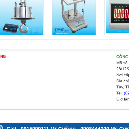
ÀNG
CÔNG 
Mã số 
28/12/
Nơi cấ
Địa ch
Tây, T
Tel:
(0
Giờ là
Call
0915999111 Mr Cường
0908444000 Ms Cư