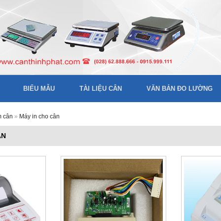
BIỂU MẪU
TÀI LIỆU CÂN
VĂN BẢN ĐO LƯỜNG
m cân
»
Máy in cho cân
ÂN