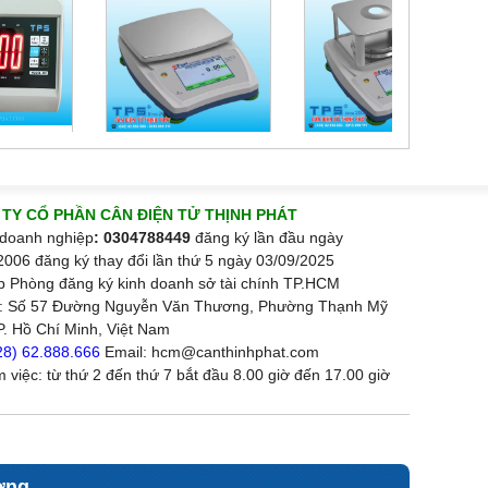
TY CỔ PHẦN CÂN ĐIỆN TỬ THỊNH PHÁT
doanh nghiệp
: 0304788449
đăng ký lần đầu ngày
2006 đăng ký thay đổi lần thứ 5 ngày 03/09/2025
p Phòng đăng ký kinh doanh sở tài chính TP.HCM
ỉ: Số 57 Đường Nguyễn Văn Thương, Phường Thạnh Mỹ
P. Hồ Chí Minh, Việt Nam
28) 62.888.666
Email: hcm@canthinhphat.com
m việc: từ thứ 2 đến thứ 7 bắt đầu 8.00 giờ đến 17.00 giờ
ơng