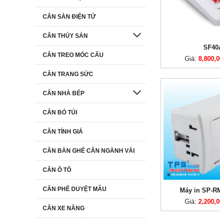
CÂN SÀN ĐIỆN TỬ
CÂN THỦY SẢN
SF40
CÂN TREO MÓC CẨU
Giá:
8,800,
CÂN TRANG SỨC
CÂN NHÀ BẾP
CÂN BỎ TÚI
CÂN TÍNH GIÁ
CÂN BÀN GHẾ CÂN NGÀNH VẢI
CÂN Ô TÔ
CÂN PHÊ DUYỆT MẪU
Máy in SP-R
Giá:
2,200,
CÂN XE NÂNG