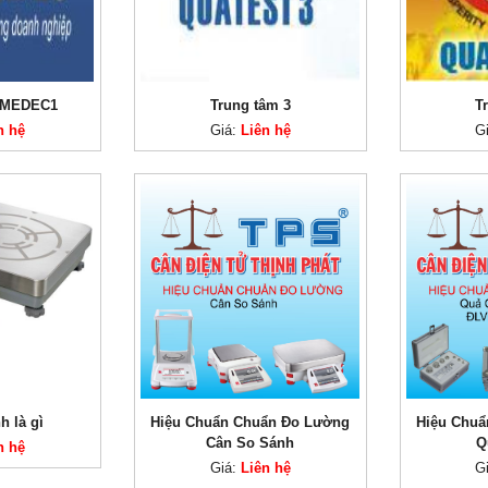
SMEDEC1
Trung tâm 3
T
n hệ
Giá:
Liên hệ
G
h là gì
Hiệu Chuẩn Chuẩn Đo Lường
Hiệu Chuẩ
Cân So Sánh
Q
n hệ
Giá:
Liên hệ
G