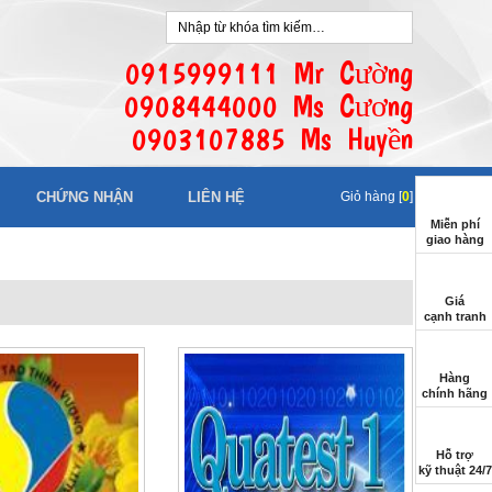
0915999111 Mr Cường
0908444000 Ms Cương
0903107885 Ms Huyền
CHỨNG NHẬN
LIÊN HỆ
Giỏ hàng [
0
]
Miễn phí
giao hàng
Giá
cạnh tranh
Hàng
chính hãng
Hỗ trợ
kỹ thuật 24/7