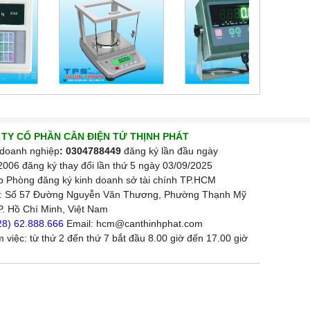
TY CỔ PHẦN CÂN ĐIỆN TỬ THỊNH PHÁT
doanh nghiệp
: 0304788449
đăng ký lần đầu ngày
2006 đăng ký thay đổi lần thứ 5 ngày 03/09/2025
p Phòng đăng ký kinh doanh sở tài chính TP.HCM
ỉ: Số 57 Đường Nguyễn Văn Thương, Phường Thạnh Mỹ
P. Hồ Chí Minh, Việt Nam
28) 62.888.666
Email: hcm@canthinhphat.com
m việc: từ thứ 2 đến thứ 7 bắt đầu 8.00 giờ đến 17.00 giờ
ơng