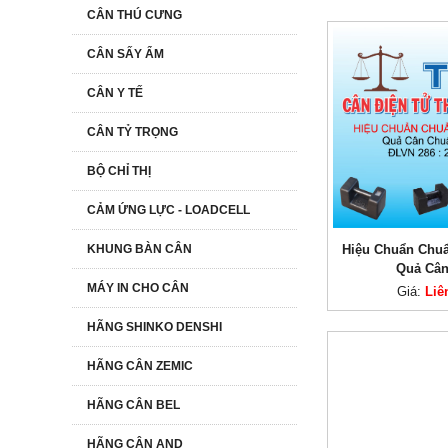
CÂN THÚ CƯNG
CÂN SẤY ẨM
CÂN Y TẾ
CÂN TỶ TRỌNG
BỘ CHỈ THỊ
CẢM ỨNG LỰC - LOADCELL
KHUNG BÀN CÂN
Hiệu Chuẩn Chu
Quả Câ
MÁY IN CHO CÂN
Giá:
Liê
HÃNG SHINKO DENSHI
HÃNG CÂN ZEMIC
HÃNG CÂN BEL
HÃNG CÂN AND