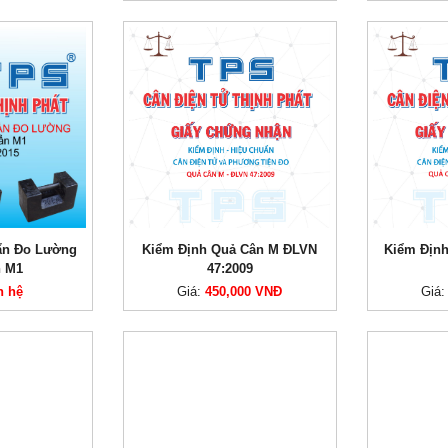
ẩn Đo Lường
Kiểm Định Quả Cân M ĐLVN
Kiểm Địn
n M1
47:2009
n hệ
Giá:
450,000 VNĐ
Giá