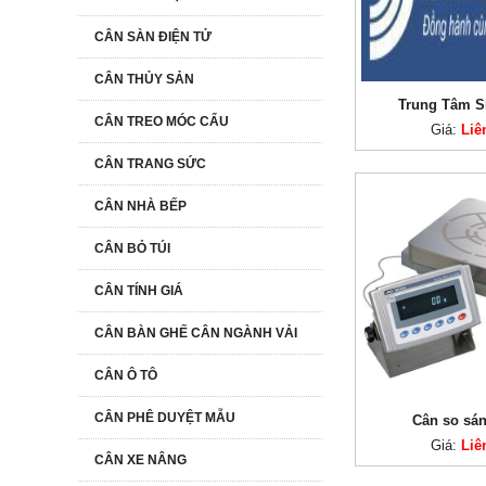
CÂN SÀN ĐIỆN TỬ
CÂN THỦY SẢN
Trung Tâm 
CÂN TREO MÓC CẨU
Giá:
Liê
CÂN TRANG SỨC
CÂN NHÀ BẾP
CÂN BỎ TÚI
CÂN TÍNH GIÁ
CÂN BÀN GHẾ CÂN NGÀNH VẢI
CÂN Ô TÔ
CÂN PHÊ DUYỆT MẪU
Cân so sán
Giá:
Liê
CÂN XE NÂNG