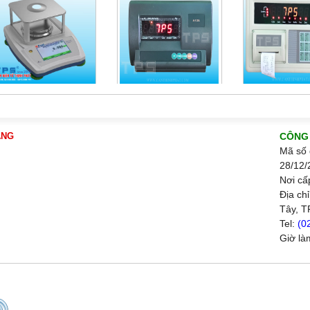
ÀNG
CÔNG 
Mã số 
28/12/
Nơi cấ
Địa ch
Tây, T
Tel:
(0
Giờ là
Call
0915999111 Mr Cường
0908444000 Ms Cư