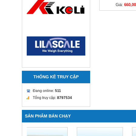
Giá:
660,0
THỐNG KÊ TRUY CẬP
Đang online:
511
Tổng truy cập:
8797534
SẢN PHẨM BÁN CHẠY