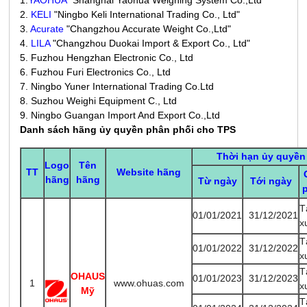
1.
YAOHUA
"Shanghai Yaohua Weighing System Co.,Ltd"
2.
KELI
"Ningbo Keli International Trading Co., Ltd"
3.
Acurate
"Changzhou Accurate Weight Co.,Ltd"
4.
LILA
"Changzhou Duokai Import & Export Co., Ltd"
5. Fuzhou Hengzhan Electronic Co., Ltd
6. Fuzhou Furi Electronics Co., Ltd
7. Ningbo Yuner International Trading Co.Ltd
8. Suzhou Weighi Equipment C., Ltd
9. Ningbo Guangan Import And Export Co.,Ltd
Danh sách hãng ủy quyền phân phối cho TPS
Thời hạn ủy quyền
Logo
Tên
TT
Website hãng
hãng
hãng
Từ ngày
Tới ngày
T
01/01/2021
31/12/2021
x
T
01/01/2022
31/12/2022
x
T
OHAUS
01/01/2023
31/12/2023
1
www.ohuas.com
x
Mỹ
T