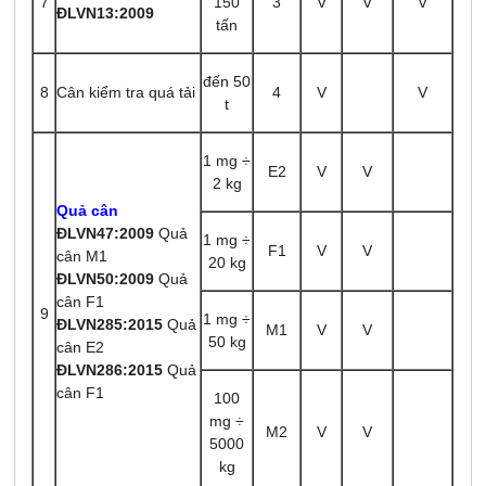
7
150
3
V
V
V
ĐLVN13:2009
tấn
đến 50
8
Cân kiểm tra quá tải
4
V
V
t
1 mg ÷
E2
V
V
2 kg
Quả cân
ĐLVN47:2009
Quả
1 mg ÷
F1
V
V
cân M1
20 kg
ĐLVN50:2009
Quả
cân F1
9
1 mg ÷
ĐLVN285:2015
Quả
M1
V
V
50 kg
cân E2
ĐLVN286:2015
Quả
cân F1
100
mg ÷
M2
V
V
5000
kg