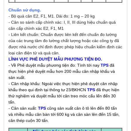
Chuẩn sử dụng.
- Bộ quả cân E2, F1, M1. Dải đo: 1 mg – 20 kg
- Cân so sánh cấp chính xác: I, II, III dùng hiệu chuẩn quả
cân cấp chình xác E2, F1, M1
- Liên kết chuẩn: Chuẩn được liên kết đến chuẩn đo lường
của các trung tâm đo lường chất lượng hoặc các công ty đã
được nhà nước chỉ định được phép hiệu chuẩn kiểm định các
loại cân điện tử và quả cân.
LĨNH VỰC PHÊ DUYỆT MẪU PHƯƠNG TIỆN ĐO.
-
Về Phê duyệt mẫu phương tiện đo
:
Tính tới nay
TPS
đã
thực hiện phê duyệt mẫu hơn 200 mẫu cân nhập khẩu và
sản xuất.
- Cân nhập khẩu: Ngoài việc thực hiện phê duyệt cân nhập
khẩu theo qui định tại thông tư 23/BKHCN
TPS
đã thực hiện
thử nghiệm và duyệt mẫu tới cân treo móc cẩu lến đến 30
tấn.
- Cân sản xuất:
TPS
cũng sản xuất cân ô tô lên đến 80 tấn
và nhiều mẫu cân bàn tới 600 kg và cân sàn lên đến 15 tấn,
cân thép cuộn 30 tấn.