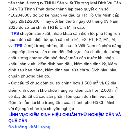
tiền thân là công ty TNHH Sản xuất Thương Mại Dịch Vụ Cân
Điện Tử Thịnh Phát được thành lập theo quyết định số
4102046303 do Sở kế hoạch và đầu tư TP. Hồ Chí Minh cấp
ngày 28/12/2006, Thay đổi lần thứ 5 ngày 03 tháng 09 Năm
2025 do sở tài chính TP.Hồ Chí Minh câp.
-
TPS
chuyển sản xuất, nhập khẩu cân điện tử, phụ tùng liên
quan đến cân điện tử, quả cân như E1, E2, F1, F2, M1, M,
vv.
TPS
là một trong những tổ chức ở Việt Nam có chức năng
cung cấp dịch vụ liên quan đến lĩnh vực tiêu chuẩn, đo lường
chất lượng như tư vấn phê duyệt mẫu cân trước khi nhập
khẩu, sản xuất, kiểm định ban đầu, kiểm định định kỳ, kiểm
định sau bán hàng, kiểm định sau sửa chữa. Dịch hiệu hiệu
chuẩn phương tiện đo.
2
- Cơ cấu tổ chức gồm trụ sở chính hơn 1.500 m
và 02 địa
2
điểm kinh doanh kho chứa hàng với diện tích hơn 2.000 m
có đầy đủ tất cả các sản phẩm liên quan đến lĩnh vực cân
điện tử nằm tại khu trung tâm của Thành phố Hổ Chi Minh
với đội ngũ nhân lực chuyên nghiệp.
LĨNH VỰC KIỂM ĐỊNH HIỆU CHUẨN THỬ NGHIỆM CÂN VÀ
QUẢ CÂN.
Đo lường khối lượng.