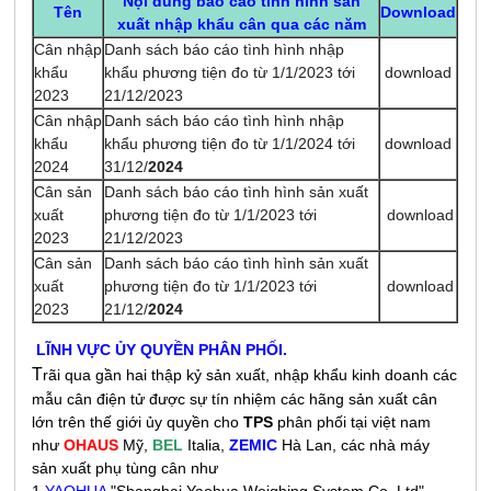
Nội dung báo cáo tình hình sản
Tên
Download
xuất nhập khẩu cân qua các năm
Cân nhập
Danh sách báo cáo tình hình nhập
khẩu
khẩu phương tiện đo từ 1/1/2023 tới
download
2023
21/12/2023
Cân nhập
Danh sách báo cáo tình hình nhập
khẩu
khẩu phương tiện đo từ 1/1/2024 tới
download
2024
31/12/
2024
Cân sản
Danh sách báo cáo tình hình sản xuất
xuất
phương tiện đo từ 1/1/2023 tới
download
2023
21/12/2023
Cân sản
Danh sách báo cáo tình hình sản xuất
xuất
phương tiện đo từ 1/1/2023 tới
download
2023
21/12/
2024
LĨNH VỰC ỦY QUYỀN PHÂN PHỐI.
T
rãi qua gần hai thập kỷ sản xuất, nhập khẩu kinh doanh các
mẫu cân điện tử được sự tín nhiệm các hãng sản xuất cân
lớn trên thế giới ủy quyền cho
TPS
phân phối tại việt nam
như
OHAUS
Mỹ,
BEL
Italia,
ZEMIC
Hà Lan, các nhà máy
sản xuất phụ tùng cân như