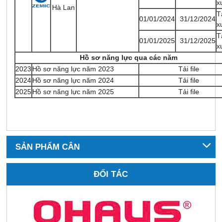
x
Hà Lan
T
01/01/2024
31/12/2024
x
T
01/01/2025
31/12/2025
x
Hồ sơ năng lực qua các năm
2023
Hồ sơ năng lực năm 2023
Tải file
2024
Hồ sơ năng lực năm 2024
Tải file
2025
Hồ sơ năng lực năm 2025
Tải file
SẢN PHẨM CÂN
ĐỐI TÁC