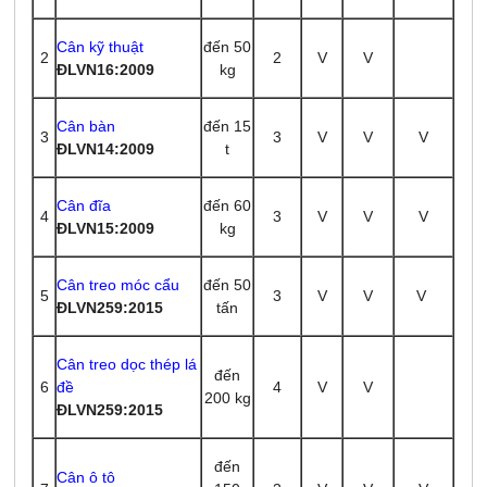
Cân kỹ thuật
đến 50
2
2
V
V
ĐLVN16:2009
kg
Cân bàn
đến 15
3
3
V
V
V
ĐLVN14:2009
t
Cân đĩa
đến 60
4
3
V
V
V
ĐLVN15:2009
kg
Cân treo móc cẩu
đến 50
5
3
V
V
V
ĐLVN259:2015
tấn
Cân treo dọc thép lá
đến
6
đề
4
V
V
200 kg
ĐLVN259:2015
đến
Cân ô tô