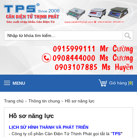
0915999111 Mr Cường
0908444000 Ms Cương
0903107885 Ms Huyền
Giỏ hàng [
0
]
MENU
Trang chủ
»
Thông tin chung
»
Hồ sơ năng lực
Hồ sơ năng lực
LỊCH SỬ HÌNH THÀNH VÀ PHÁT TRIỂN
- Công ty cổ phần Cân Điện Tử Thịnh Phát gọi tắt là "
TPS
"