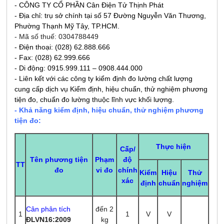
- CÔNG TY CỔ PHẦN Cân Điện Tử Thịnh Phát
- Địa chỉ: trụ sở chính tại số 57 Đường Nguyễn Văn Thương,
Phường Thạnh Mỹ Tây, TP.HCM.
- Mã số thuế: 0304788449
- Điện thoại: (028) 62.888.666
- Fax: (028) 62.999.666
- Di động: 0915.999.111 – 0908.444.000
- Liên kết với các công ty kiểm định đo lường chất lượng
cung cấp dịch vụ Kiểm định, hiệu chuẩn, thử nghiệm phương
tiện đo, chuẩn đo lường thuộc lĩnh vực khối lượng.
- Khả năng kiểm định, hiệu chuẩn, thử nghiệm phương
tiện đo:
Thực hiện
Cấp/
Tên phương tiện
Phạm
độ
TT
đo
vi đo
chính
Kiểm
Hiệu
Thử
xác
định
chuẩn
nghiệm
Cân phân tích
đến 2
1
1
V
V
ĐLVN16:2009
kg